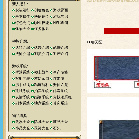
新人指引:
安装运行
创建角色
游戏界面
基本操作
快捷键位
游戏常识
特色亮点
职业技能
NPC查询
怪物大全
任务体系
种族介绍:
D 聊天区
妖精介绍
妖兽介绍
武侠介绍
法师介绍
羽灵介绍
羽芒介绍
游戏系统:
帮派系统
领土战争
生产技能
军衔套装
梦幻家园
连击技
携手双飞
精炼解析
升仙入魔
建城系统
拍卖系统
邮寄系统
表情系统
婚姻系统
竞技场系统
副本系统
地宫系统
其它系统
物品道具:
武器大全
防具大全
药品大全
饰品大全
灵符大全
石头