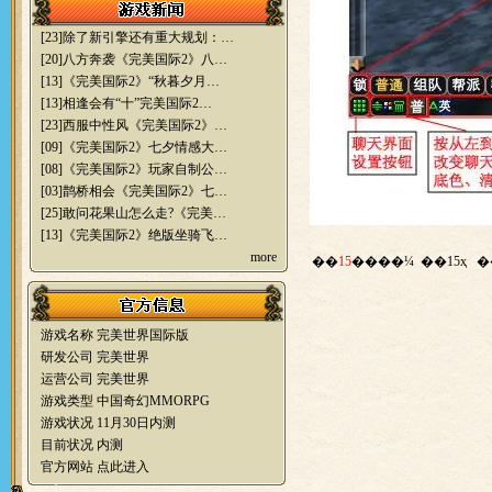
[23]
除了新引擎还有重大规划：…
[20]
八方奔袭《完美国际2》八…
[13]
《完美国际2》“秋暮夕月…
[13]
相逢会有“十”完美国际2…
[23]
西服中性风《完美国际2》…
[09]
《完美国际2》七夕情感大…
[08]
《完美国际2》玩家自制公…
[03]
鹊桥相会《完美国际2》七…
[25]
敢问花果山怎么走?《完美…
[13]
《完美国际2》绝版坐骑飞…
more
��
15
����¼ ��15ҳ
�
游戏名称 完美世界国际版
研发公司 完美世界
运营公司 完美世界
游戏类型 中国奇幻MMORPG
游戏状况 11月30日内测
目前状况 内测
官方网站
点此进入