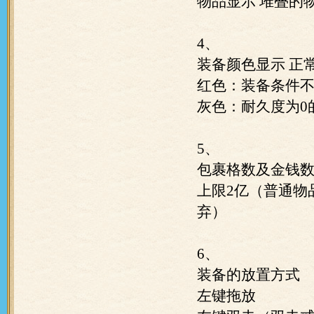
物品显示
堆叠的
4、
装备颜色显示
正
红色：装备条件
灰色：耐久度为0
5、
包裹格数及金钱
上限2亿（普通物
弃）
6、
装备的放置方式
左键拖放