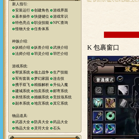
新人指引:
安装运行
创建角色
游戏界面
基本操作
快捷键位
游戏常识
特色亮点
职业技能
NPC查询
怪物大全
任务体系
种族介绍:
K 包裹窗口
妖精介绍
妖兽介绍
武侠介绍
法师介绍
羽灵介绍
羽芒介绍
游戏系统:
帮派系统
领土战争
生产技能
军衔套装
梦幻家园
连击技
携手双飞
精炼解析
升仙入魔
建城系统
拍卖系统
邮寄系统
表情系统
婚姻系统
竞技场系统
副本系统
地宫系统
其它系统
物品道具:
武器大全
防具大全
药品大全
饰品大全
灵符大全
石头