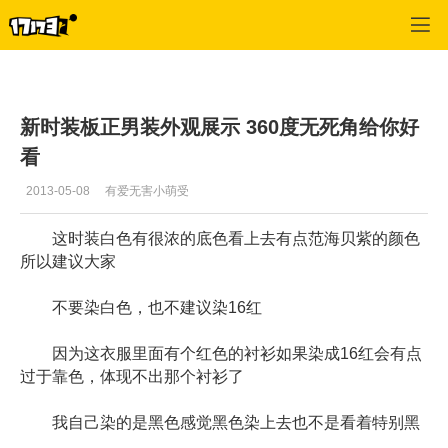
专区_《完美世界国际版》
>
官网推荐
>
正文
新时装板正男装外观展示 360度无死角给你好
看
2013-05-08
有爱无害小萌受
这时装白色有很浓的底色看上去有点范海贝紫的颜色
所以建议大家
不要染白色，也不建议染16红
因为这衣服里面有个红色的衬衫如果染成16红会有点
过于靠色，体现不出那个衬衫了
我自己染的是黑色感觉黑色染上去也不是看着特别黑