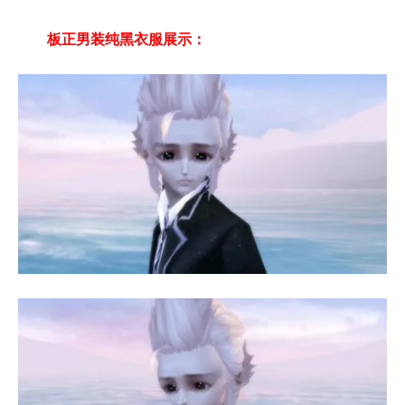
板正男装纯黑衣服展示：