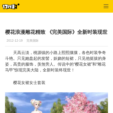
专区_《完美世界国际版》
>
最新文章
>
正文
樱花浪漫雕花精致 《完美国际》全新时装现世
2012-12-19
完美国际
天高云淡，桃源镇的小路上熙熙攘攘，各色时装争奇
斗艳。只见她盘起的发髻，妖娆的短裙，只见他挺拔的身
姿，高贵的服饰，羡煞旁人。传说中的“樱花女裙”和“雕花
马甲”惊现完美大陆，全新时装终现世！
樱花女裙女士套装