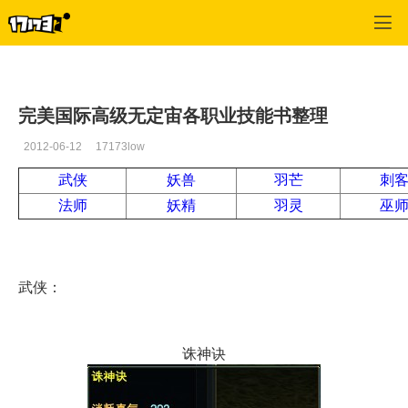
专区_《完美世界国际版》
>
游戏文章
>
正文
完美国际高级无定宙各职业技能书整理
2012-06-12
17173low
武侠
妖兽
羽芒
刺
法师
妖精
羽灵
巫
武侠：
诛神诀