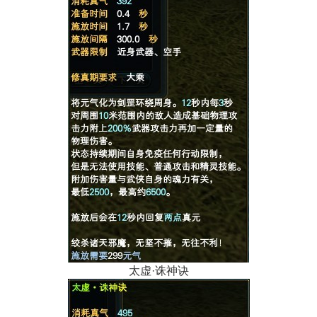
太虚·诛神诀