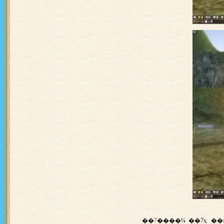
��
7
����¼ ��7ҳ
��