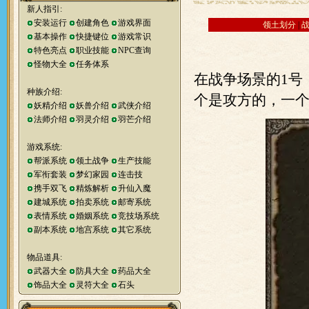
新人指引:
安装运行
创建角色
游戏界面
领土划分
|
基本操作
快捷键位
游戏常识
特色亮点
职业技能
NPC查询
怪物大全
任务体系
在战争场景的1号
种族介绍:
个是攻方的，一
妖精介绍
妖兽介绍
武侠介绍
法师介绍
羽灵介绍
羽芒介绍
游戏系统:
帮派系统
领土战争
生产技能
军衔套装
梦幻家园
连击技
携手双飞
精炼解析
升仙入魔
建城系统
拍卖系统
邮寄系统
表情系统
婚姻系统
竞技场系统
副本系统
地宫系统
其它系统
物品道具:
武器大全
防具大全
药品大全
饰品大全
灵符大全
石头