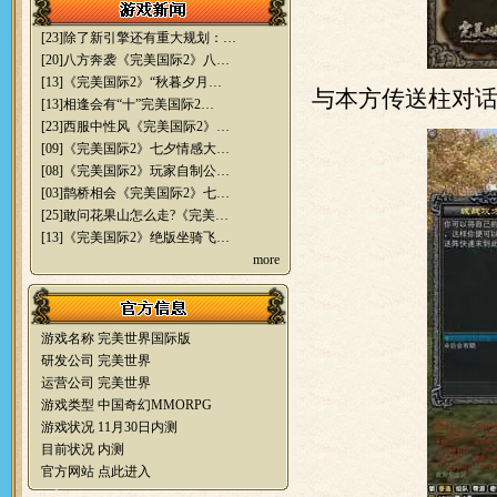
[23]
除了新引擎还有重大规划：…
[20]
八方奔袭《完美国际2》八…
[13]
《完美国际2》“秋暮夕月…
与本方传送柱对
[13]
相逢会有“十”完美国际2…
[23]
西服中性风《完美国际2》…
[09]
《完美国际2》七夕情感大…
[08]
《完美国际2》玩家自制公…
[03]
鹊桥相会《完美国际2》七…
[25]
敢问花果山怎么走?《完美…
[13]
《完美国际2》绝版坐骑飞…
more
游戏名称 完美世界国际版
研发公司 完美世界
运营公司 完美世界
游戏类型 中国奇幻MMORPG
游戏状况 11月30日内测
目前状况 内测
官方网站
点此进入