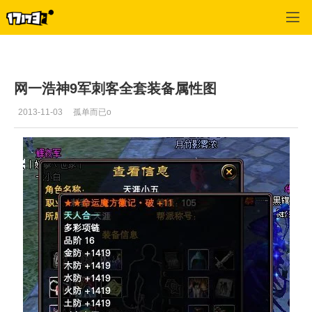
专区_《完美世界国际版》
>
最新文章
>
正文
网一浩神9军刺客全套装备属性图
2013-11-03
孤单而已o