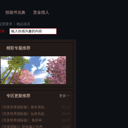
技能书兑换
赏金猎人
配置要求
|
物品道具
搜索：
精彩专题推荐
专区更新推荐
更多>>
《完美世界国际版》基本系统…
05-23
《完美世界国际版》仙侠岛副…
04-18
《完美世界国际版》 鬼斧神…
12-27
《完美国际2》防诈骗公告声…
12-01