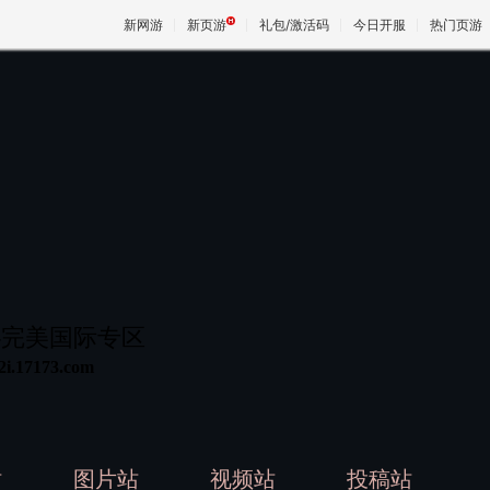
新网游
新页游
礼包/激活码
今日开服
热门页游
魔兽
天堂
王权与
73-完美国际专区
2i.17173.com
站
图片站
视频站
投稿站