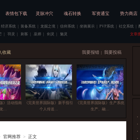
表情包下载
灵脉冲穴
魂石转换
军资通宝
势力商店
经济系统
|
装备系统
|
龙掘之境
|
信仰系统
|
坐骑展示
|
PVP系统
|
社交系统
|
芒
|
羽灵
|
刺客
|
巫师
|
剑灵
|
魅灵
文章
入收藏
我要报错
我要投稿
|
版》活动指南
《完美世界国际版》新手指引
《完美世界国际版》生产系统
龙…
个人传送…
生产、融…
>
官网推荐
>
正文