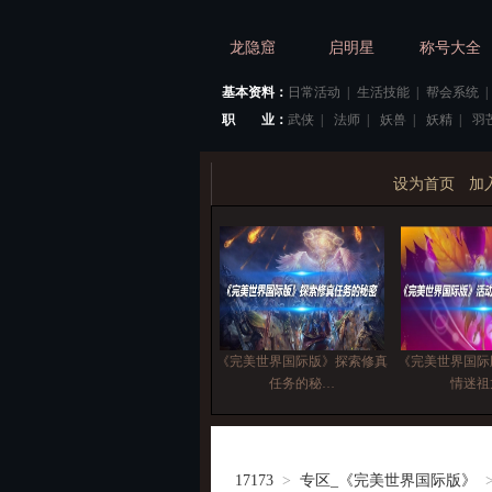
龙隐窟
启明星
称号大全
基本资料：
日常活动
|
生活技能
|
帮会系统
|
职 业：
武侠
|
法师
|
妖兽
|
妖精
|
羽
设为首页
加
《完美世界国际版》探索修真
《完美世界国际
任务的秘…
情迷祖
17173
>
专区_《完美世界国际版》