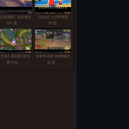
完美国际》创意视觉
“祖龙社”七夕轻喜剧
MV 爱…
《打劫…
【天海】高科技16P法
实录手动加12的精炼过
师VS全…
程 原…