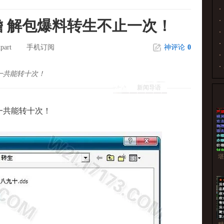
 解包爆料转生不止一次！
part
手机订阅
神评论
0
一共能转十次！
新闻导语
共能转十次！
堪