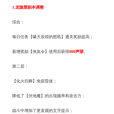
1.龙隐窟副本调整
综合：
每日任务【啸天辰煌的怒吼】通关奖励提高；
新增奖励【侠岚令】使用后获得
800声望
。
第二层：
【化火归葬】免疫昏迷；
降低了【伏地魔】的出现频率和攻击力；
战斗中增加了更直观的文字提示；