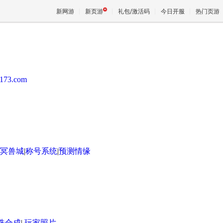
新网游
新页游
礼包/激活码
今日开服
热门页游
魔兽
7173.com
天堂
王权与
冥兽城
|
称号系统
|
预测情缘
珠合成
|
玩家照片