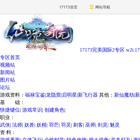
17173首页
网站导航
17173完美国际2专区
w2i.1
专区首页
视频站
新闻站
图片站
论坛
游戏资料：
福禄宝鉴
|
龙隐窟
|
启明星
|
新飞行器
其他：
新仙魔劫
|
新
基 础：
快捷键位
|
游戏常识
|
创建角色
|
职业：
武侠
|
法师
|
妖兽
|
妖精
|
羽芒
|
羽灵
|
刺客
|
巫师
|
剑灵
|
魅灵
资 料：
游戏界面
|
立体飞行
|
个性时装
|
特色坐骑
|
领土战争
|
装备打孔
|
龙