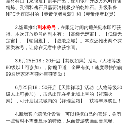
需材料由【龙隐窟】副本产出，使用该种升级方式时保留
精炼、孔洞和魂石只需要消耗极少的乾坤石。升级装备
NPC为夜郎村的【赤帝使者灵莺】和【赤帝使者赵炅】
2.隆重推出
副本称号
，在限定时间内通关副本即可获
得。本次开放称号的副本有：【高级无定宙】、【低级无
定宙】、【轮回殿】、【战歌之城】。本次还推出两个探
索类称号，让你在无意中收获惊喜。
3.6月25日18：20开启【其疾如风】活动（人物等级
80级以上可参加），除魔卫道，全民有奖！速度最快的前
99名玩家还有额外巨额奖励！
6月25日18：50开启【天降祥瑞】活动（人物等级30
级以上可参加），击杀出现在祖龙城上空的【祥瑞火
凤】，可开启祖龙城内的【祥瑞宝箱】，获得丰厚奖励！
4.新增客户端优化设置：可以根据自己的喜好，关闭
一些暂时不需要显示的特效，从而使游戏画面更流畅。