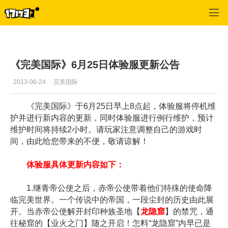
专区_《完美世界国际版》
>
官网推荐
>
正文
《完美国际》6月25日体验服更新公告
2013-06-24
完美国际
《完美国际》于6月25日早上8点起，体验服将停机维
护并进行新内容的更新，同时体验服进行例行维护，预计
维护时间将持续2小时。请玩家注意调整自己的游戏时
间，由此给您带来的不便，敬请谅解！
体验服具体更新内容如下：
1.继青帝公使之后，赤帝公使带着他们特殊的使命降
临完美世界。一个传说中的帝国，一段尘封的历史由此展
开。当赤帝公使解开封印种族圣地【
龙隐窟
】的禁咒，通
往秘窟的【业火之门】随之开启！怎料“龙隐窟”内早已是