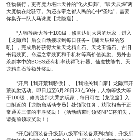
怪物横行，更有魔力堪比天神的“化火归葬”、“啸天辰煌”两
大魔物在此驻守。为还赤帝之都人民的心中“圣地”，需要
你集齐一队人马诛魔【龙隐窟】。
*人物等级大等于100级，修真达到大乘的玩家，进入
【龙隐窟】后会自动接取到每日任务--【啸天辰煌的怒
吼】，完成后将获得大量天龙精血石、天龙玉髓石、古旧
书籍残页、命运之章残页和千机材等高价值奖励。另外击
杀副本中的BOSS还有机率获得飞行器、仙魔技能书、天
龙精血石等额外奖励。
*开启【我开荒我骄傲】、【我通关我自豪】龙隐窟开
荒奖励活动。即日起至6月28日23点50分，人物等级大等
于100级，修真达到大乘的玩家，每日可在【龙隐窟】入
口附近的【龙隐窟活动专员】处领取任务，获取相当于正
常通关三倍的丰厚奖励！（活动结束时领奖NPC将消失，
请提前领取奖励！）
*开启轮回装备升级新八级军衔装备系列功能，升级所