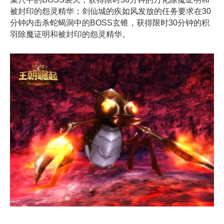
被封印的怨灵精华；剑仙城的疾如风发放的任务要求在30
分钟内击杀蛇蝎洞中的BOSS玄锥，获得限时30分钟的积
羽除魔证明和被封印的怨灵精华。