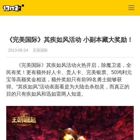
专区_《完美世界国际版》
>
官网推荐
>
正文
《完美国际》其疾如风活动 小副本藏大奖励！
2013-06-24
完美国际
《完美国际》其疾如风活动火热开启，除魔卫道，全
民有奖！更有额外好人卡、贵人卡、完美银票、50鸿利元
宝等高额奖金相送，额外奖励只有前99名勇士能够获
得。“其疾如风”活动表面看是为大陆击杀怨灵，而真正的
目的只有疾如风和迅如雷两人知道。