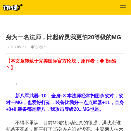
专区_《完美世界国际版》
>
官网推荐
>
正文
身为一名法师，比起碎灵我更怕20等级的MG
2013-05-31
◆`扮ι酷丶
【本文章转载于完美国际官方论坛，原作者：◆`扮ι酷
丶】
。
新八军武器+10，全身+8.本法师经常扫图杀敌对，敌
对一MG，也爱好打架，装备比我好一点点武器+11，全身
+8+9.装备都是新八，我攻击等级20...MG也是。
不得不承认，目前MG的机动性真的很强，满状态谁
都杀不死谁，图三打了15分左右谁都没死。主要两人技术