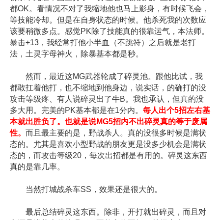
都OK。看情况不对了我缩地他也马上影身，有时候飞会，
等技能冷却。但是在自身状态的时候。他杀死我的次数应
该要稍微多点。感觉PK除了技能真的很靠运气，本法师。
暴击+13，我经常打他小半血（不跳符）之后就是老打
法，土灵字母神火，除暴基本都是秒。
然而，最近这MG武器轮成了碎灵池。跟他比试，我
都敢扛着他打，也不缩地到他身边，说实话，的确打的没
攻击等级疼、有人说碎灵出了牛B。我也承认，但真的没
多大用。完美的PK基本都是在1分内。
每人出个5招左右基
本就出胜负了。也就是说MG5招内不出碎灵真的等于废属
性。
而且最主要的是，野战杀人。真的没很多时候是满状
态的。尤其是喜欢小型野战的朋友更是没多少机会是满状
态的，而攻击等级20，每次出招都是有用的。碎灵这东西
真的是靠几率。
当然打城战杀车SS，效果还是很大的。
最后总结碎灵这东西。除非，开打就出碎灵，而且对