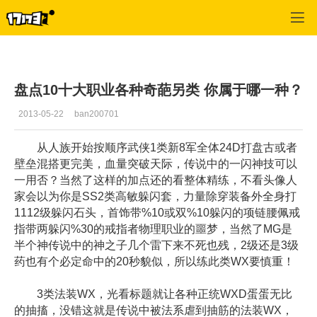
专区_《完美世界国际版》
>
官网推荐
>
正文
盘点10十大职业各种奇葩另类 你属于哪一种？
2013-05-22
ban200701
从人族开始按顺序武侠1类新8军全体24D打盘古或者
壁垒混搭更完美，血量突破天际，传说中的一闪神技可以
一用否？当然了这样的加点还的看整体精练，不看头像人
家会以为你是SS2类高敏躲闪套，力量除穿装备外全身打
1112级躲闪石头，首饰带%10或双%10躲闪的项链腰佩戒
指带两躲闪%30的戒指者物理职业的噩梦，当然了MG是
半个神传说中的神之子几个雷下来不死也残，2级还是3级
药也有个必定命中的20秒貌似，所以练此类WX要慎重！
3类法装WX，光看标题就让各种正统WXD蛋蛋无比
的抽搐，没错这就是传说中被法系虐到抽筋的法装WX，