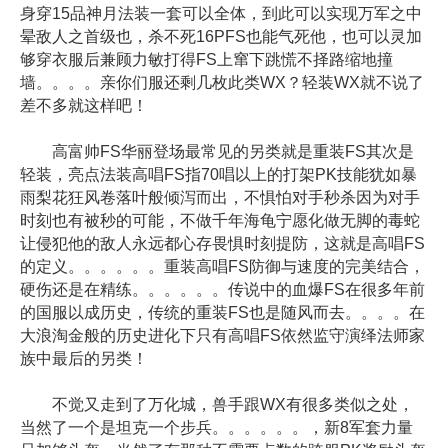
身穿15品神月法装一套可以全体，到此可以实现万军之中
晕敌人之首级也，杀不死16PFS也能气死他，也可以灵加
够穿衣服后兼顾力敏打得FS上窜下跳慌不择路缩地撞
墙。。。。亲你们服还剩几枚此类WX？轻装WX就不说了
差不多就这样吧！
高富帅FS华丽登场最常见的另类就是重装FS其次是
轻装，亮点法装高唱FS指70唱以上的打架PK技能犹如暴
雨梨花狂风卷落叶般倾泻而出，不惧怕对手秒杀因为对手
时刻也有被秒的可能，不做千年海龟宁愿化做无脚的毒蛇
让侵犯他的敌人永远都心存畏惧时刻提防，这就是高唱FS
的定义。。。。。。重装高唱FS防御与速度的完美结合，
硬伤还是在精练。。。。。。传说中的血爆FS在很多年前
的国服以成历史，传统的重装FS也是随风而去。。。。在
大浪淘金般的历史进化下只有高唱FS依然监守演绎法师家
族中最后的另类！
不觉又走到了万化城，兽手跟WX有很多类似之处，
当然了一个是坦克一个步兵。。。。。。，新8军套力量