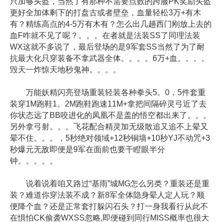
只加够头盔，当然了有那种不需要点数的跨服PK奖励头盔
更好全加体剩下的打盘古或者壁垒，血量轻松3万+有木
有？精练高点的4-5万有木有？怎么出几趟西门刚放上去的
血F咋就不见了呢？。。。在者就是法装SS了同理法装
WX这就不多说了，最后登场的是9军套SS当然了为了耐
抗最大化只穿装备不拿武器全体。。。。6万+血。。。。
毁天一炸惊天地秒鬼神。。。。
万能妖精闪亮登场重装轻装各种拳头5。0，5件套重
装穿1M跑鞋1。2M跑鞋跑速11M+拿把间隔碎灵弓近了去
你状态远了BB咬进化的凤凰不是盖的悟空都出来了。。。
另外拿弓射。。。飞花配合精灵加无级散追又追不上晕又
晕不住。。。，5秒绝对领域+12秒铜墙+10秒YJ不动咒+3
秒爆元无敌即便是9军在面前也要干瞪眼半分
钟。。。。。
说着说着咱又路过“基雨”城MG怎么另类？重装还是重
装？难道你穿法装不成？新8军全体隐身晕人定人玩？顺
便降个血？还是正常套打躲闪石头？打一身我看行从此不
在惧怕CK偷袭WXSS忽略,即便碰到同行MISS概率也很大