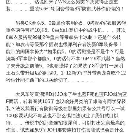
团。。。。。话说回来了WS怎么另类？我觉得还是重
装。。。。重装5-6件轮回套带新8军防御武器你们懂的！
另类CK拳头5。0最廉价实用的5。0搭配4军衣服99轻
重各两件带把10步5。0由如山寨机中的战斗机。。。其次
8军衣服搭配99能2件盘古等带拳头卡冰刺？还是什么技
能？加攻击等级那个据说也很犀利在者洗新8军装备带上
能带的间隔拿势力**如果能5。0的话戳怪是不是牛？可是
洗新8军拿那个都能5。0的话何不拿16P？9军武器？当然
了未升级之前能5。0也够强悍了如果洗了8军套打一身明
王石头带升级后的间隔0。1+12新9军**外带两龙炎吃个12
秒估计能把西门的卫兵给切了。。。。。。
大风车呀直溜溜D转JO来了生也蓝F死也蓝FJO就为蓝
F而活，转着圈就105了也没啥好另类的了难道有同学穿轻
装？法装我看行有防御等级在那里如果有公共号可以一试
100多灵从此不却蓝也不那么惧怕法职业了我们拭目以
待。。。传说中的那套连招很犀利，可以打出完美最高的
伤害，试想如果9军JO用那套连招打伤害测试怪会是什么