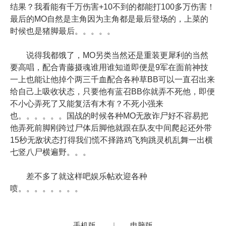
结果？我看能有千万伤害+10不到的都能打100多万伤害！
最后的MO自然是主角因为主角都是最后登场的，上菜的
时候也是猪脚最后。。。。。
说得我都饿了，MO另类当然还是重装更犀利的当然
要高唱，配合青藤摄魂谁用谁知道即便是9军在面前神技
一上也能让他掉个两三千血配合各种草BB可以一直召出来
给自己上吸收状态，只要他有蓝召BB你就弄不死他，即便
不小心弄死了又能复活有木有？不死小强来
也。。。。。。国战的时候各种MO无敌诈尸好不容易把
他弄死前脚刚跨过尸体后脚他就跟在队友中间爬起还外带
15秒无敌状态打得我们慌不择路鸡飞狗跳灵机乱舞一出横
七竖八尸横遍野。。。
差不多了就这样吧娱乐帖欢迎各种
喷。。。。。。。。
手机版
|
电脑版