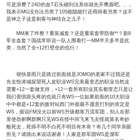
可是浪费了24D的血T石头碰到法系你就先开鹰盾吧。。。
我表示MG没办法另类了105能隐能打还用得着另类？这不
是神之子这是刺客与神结合之儿子！
MM来了咋整？重装减套？还是重装套带防御**？新8
军全血套？国战常听说一队人围着打一MM半天多半是此
类，当然了全+12打壁垒的也行！
很快基雨只是路过前面就是JOMO的老家不过我还是
先去惊涛城探望死人皮职业WS完美最变态的职业当然这
需要+12一套做支持，+12一套所有职业其实都变态只是让
我们畏惧跟头疼的也就只有WS一位如果前面的10大职业
中中都是+12套的敌对站西门外面最不愿意打到的肯定是
WS，据说FM没火以前WS升级都靠万流军团，别人在那
里使劲射啊群啊只见WS在怪中间飞来飞去怪就莫名奇妙
般死去，死得不明不白死不明目有木有？有几个同学亲眼
所见？请跳出来说话谢谢！人家是群军团WS是溜军