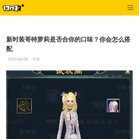
专区_《完美世界国际版》
>
官网推荐
>
正文
新时装哥特萝莉是否合你的口味？你会怎么搭
配
2013-05-09
泫沧