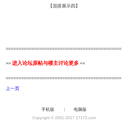
【混搭展示四】
=============================================
进入论坛原帖与楼主讨论更多
>>
<<
=============================================
上一页
手机版
|
电脑版
Copyright © 2001-2017 17173.com