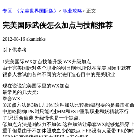
专区_《完美世界国际版》
>
职业攻略
>
正文
完美国际武侠怎么加点与技能推荐
2012-08-16
akaniekks
以下供参考
1完美国际WX加点技能升级 WX升级加点
由于完美国际对各个职业的明显削弱,所以在完美国际里就有
很多人尝试的各种不同的方法打造心目中的完美职业
现在说说完美国际里的WX加点
最常见的几大类:
拳套WX:
①加点方法是3敏1力1体!这种加法比较极端!想要的是暴击和命
中忽略防御 PK时只能P过MM和FS P重装职业和妖精就不行
了!只适合偷袭,升级慢也是一个缺点.
②加点方法是3敏2力不加体!这种加法让拳套WX能够勉强穿上
重甲但是由于不加体照成血少的缺点下FB没有人爱带!PK的时