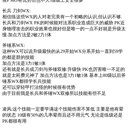
候P MG有优势但也不大!练级上安全很多
长兵 刀剑WX:
相信练这些WX的人对老完美有一个初略的认识,但认识不够.
长兵和刀剑WX PK的时候能对法系职业造成巨大的威胁 PK近
身物理攻击的职业效果也很好但是唯一的一点不好就是升级太
慢.加点方法是2敏2力1体
斧锤系WX:
这种WX可以说升级最快的从29开始WX分系开始一直到59学
的都是群的技能
加点方法是3力1敏1体
还有就是长兵或刀剑与斧锤双修:升级快 PK也厉害唯一不足的
就是太耗费元神了 加点方法也是3力1敏1体 基本上80级以后斧
锤系WX都得学长兵技能
还可以穿轻甲打法怪的时候很有优势
由于目前我是长兵和斧锤WX双修所以技能有些不足
凌风:这个技能一定要学满这个技能伤害不算低 主要是他有晕
的状态 10级有50%的几率晕而且还不用元气 无论是练级还是
PK都很有用