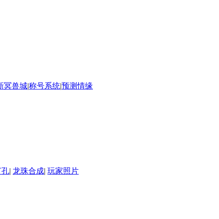
新冥兽城
|
称号系统
|
预测情缘
打孔
|
龙珠合成
|
玩家照片