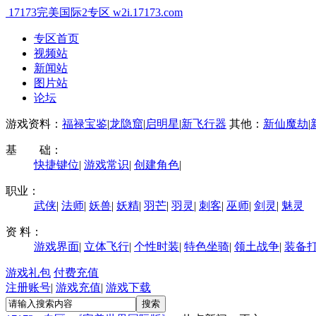
17173完美国际2专区
w2i.17173.com
专区首页
视频站
新闻站
图片站
论坛
游戏资料：
福禄宝鉴
|
龙隐窟
|
启明星
|
新飞行器
其他：
新仙魔劫
|
基 础：
快捷键位
|
游戏常识
|
创建角色
|
职业：
武侠
|
法师
|
妖兽
|
妖精
|
羽芒
|
羽灵
|
刺客
|
巫师
|
剑灵
|
魅灵
资 料：
游戏界面
|
立体飞行
|
个性时装
|
特色坐骑
|
领土战争
|
装备
游戏礼包
付费充值
注册账号
|
游戏充值
|
游戏下载