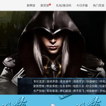
新网游
新页游
礼包/激活码
今日开服
热门页游
魔兽
天堂
王权与
专区首页
|
游戏界面
|
基本操作
|
游戏常识
|
快捷键位
|
特色
桌面壁纸
|
帮派系统
|
任务资料
|
地图大全
|
职业技能
|
玩家
生产技能
|
军衔套装
|
梦幻家园
|
携手双飞
|
精炼解析
|
升仙