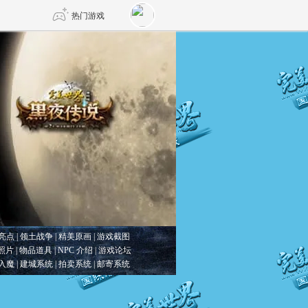
热门游戏
DNF
传奇4
剑网3旗舰版
新天龙八部
自由
诛仙世界
仙剑世界
亮点
|
领土战争
|
精美原画
|
游戏截图
照片
|
物品道具
|
NPC 介绍
|
游戏论坛
入魔
|
建城系统
|
拍卖系统
|
邮寄系统