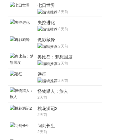
七日世界
3天前
失控进化
3天前
诡影藏锋
2天前
奥比岛：梦想国度
2天前
远征
2天前
怪物猎人：旅人
2天前
桃花源记2
2天前
问剑长生
2天前