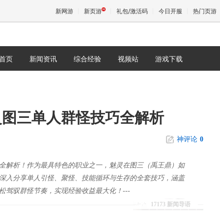
新网游
新页游
礼包/激活码
今日开服
热门页游
首页
新闻资讯
综合经验
视频站
游戏下载
魔兽
天堂
灵图三单人群怪技巧全解析
王权与
神评论
0
全解析！作为最具特色的职业之一，魅灵在图三（禹王鼎）如
深入分享单人引怪、聚怪、技能循环与生存的全套技巧，涵盖
驾驭群怪节奏，实现经验收益最大化！---
17173 新闻导语