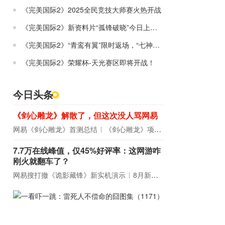
《完美国际2》2025全民竞技大师赛火热开战
《完美国际2》新资料片“孤锋破晓”今日上线！
《完美国际2》“青鸾有翼”限时返场，“七神器”经典复刻！
《完美国际2》荣耀杯-天光赛区即将开战！
今日头条
《剑心雕龙》解散了，但这次没人骂网易
网易《剑心雕龙》首测总结
《剑心雕龙》项目宣布解散
7.7万在线峰值，仅45%好评率：这网游咋
刚火就翻车了？
网易搜打撤《诡影藏锋》新实机演示
8月新游前瞻：《诡秘之主》领衔