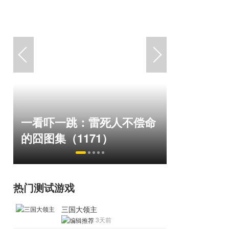
绅士日报：国游泳装皮涩度
“Bin大
命
拉爆了！大雷熟女上演蒙眼
脸外网福
play
住了
热门测试游戏
三国大领主
3天前