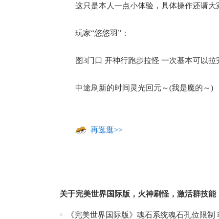
这只是本人一点小体验，具体操作还请大家
玩家“悠悠羽”：
图3门口 开神行跑步拉怪 一次基本可以拉
中途刷新的时间灵光回元～(我是魔的～)
再逛逛>>
关于
完美世界国际版
，
火神刷怪
，
激活群技能
《完美世界国际版》魂石系统魂石孔位限制 