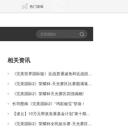
热门游戏
DNF
传奇4
剑网3旗舰版
新天龙八部
相关资讯
自由
诛仙世界
新仙侠5
《完美世界国际版》近战普通减免和近战技能减免
《完美国际2》荣耀杯-天光赛区比赛圆满落幕！
《完美国际2》荣耀杯天光赛区四强揭晓!
长羽图南《完美国际2》“鸿彩秘宝”登场！
【凌云】10万元帮派发展基金计划”第十期帮派荣耀值公示”
《完美国际2》荣耀杯全民娱乐赛-天光赛区火热开战！