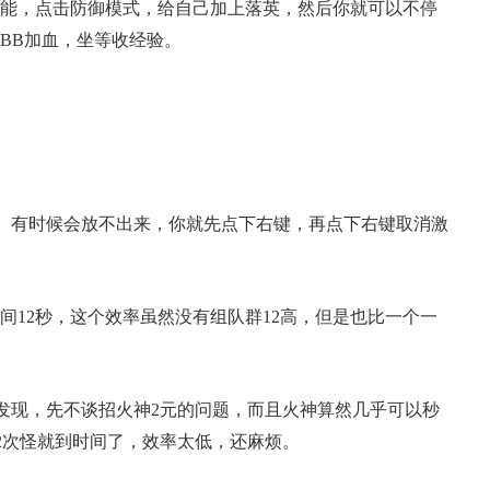
技能，点击防御模式，给自己加上落英，然后你就可以不停
BB加血，坐等收经验。
。有时候会放不出来，你就先点下右键，再点下右键取消激
典 争霸赛大区火
一看吓一跳：雷死人不偿
。
的囧图集（1171）
时间12秒，这个效率虽然没有组队群12高，但是也比一个一
发现，先不谈招火神2元的问题，而且火神算然几乎可以秒
2次怪就到时间了，效率太低，还麻烦。