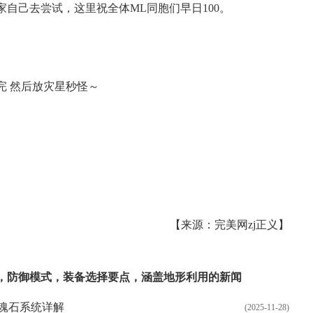
自己去尝试，这里祝全体ML同胞们早日100。
完 然后放灾星秒怪～
【来源：完美网zj正义】
，
防御模式
，
装备选择要点
，
涵盖地形利用
的新闻
魂石系统详解
(2025-11-28)