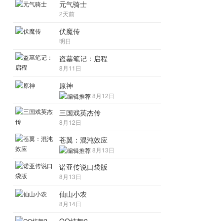
元气骑士
2天前
伏魔传
明日
盗墓笔记：启程
8月11日
原神
8月12日
三国戏英杰传
8月12日
苍翼：混沌效应
8月13日
诺亚传说口袋版
8月13日
仙山小农
8月14日