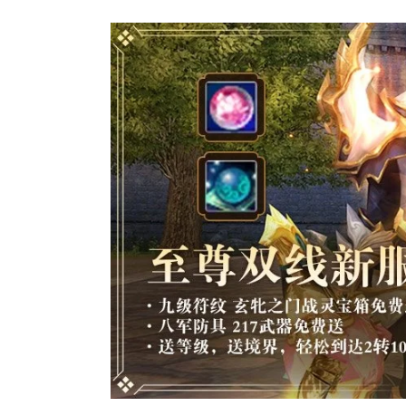
正惊漫谈：
什么网游翅
的刚需"？