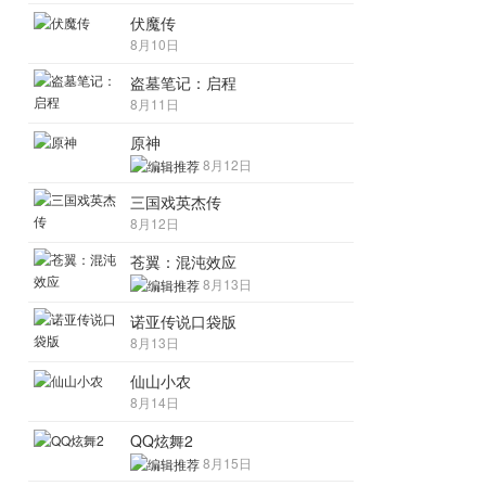
伏魔传
8月10日
盗墓笔记：启程
8月11日
原神
8月12日
三国戏英杰传
8月12日
苍翼：混沌效应
8月13日
诺亚传说口袋版
8月13日
仙山小农
8月14日
QQ炫舞2
8月15日