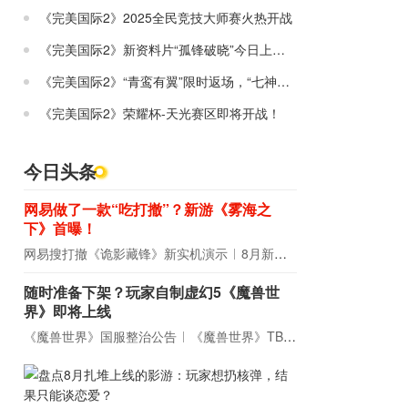
《完美国际2》2025全民竞技大师赛火热开战
《完美国际2》新资料片“孤锋破晓”今日上线！
《完美国际2》“青鸾有翼”限时返场，“七神器”经典复刻！
《完美国际2》荣耀杯-天光赛区即将开战！
今日头条
网易做了一款“吃打撤”？新游《雾海之
下》首曝！
网易搜打撤《诡影藏锋》新实机演示
8月新游前瞻：《诡秘之主》领衔
随时准备下架？玩家自制虚幻5《魔兽世
界》即将上线
《魔兽世界》国服整治公告
《魔兽世界》TBC周年大更：双经典团本回归！