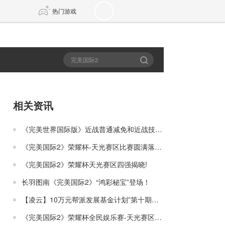
热门游戏
DNF
传奇4
剑网3旗舰版
新天龙八部
相关资讯
自由
诛仙世界
新仙侠5
《完美世界国际版》近战普通减免和近战技能减免
《完美国际2》荣耀杯-天光赛区比赛圆满落幕！
《完美国际2》荣耀杯天光赛区四强揭晓!
长羽图南《完美国际2》“鸿彩秘宝”登场！
【凌云】10万元帮派发展基金计划”第十期帮派荣耀值公示”
《完美国际2》荣耀杯全民娱乐赛-天光赛区火热开战！