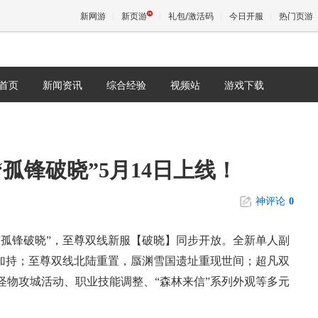
新网游
新页游
礼包/激活码
今日开服
热门页游
首页
新闻资讯
综合经验
视频站
游戏下载
魔兽
天堂
孤锋破晓”5月14日上线！
王权与
神评论
0
片“孤锋破晓”，至尊双线新服【破晓】同步开放。全新单人副
礼加持；至尊双线北陆重置，蜃渊雪国遗址重现世间；超凡双
怪物攻城活动、职业技能调整、“森林来信”系列外观等多元