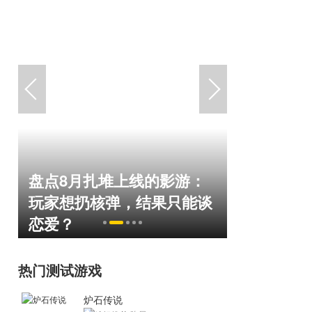
盘点8月扎堆上线的影游：
绅士日报
命
玩家想扔核弹，结果只能谈
服依旧活
恋爱？
太诱人
热门测试游戏
炉石传说