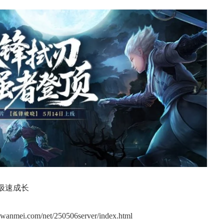
极速成长
com/net/250506server/index.html