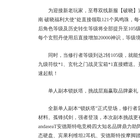
为迎接新老玩家，至尊双线新服【破晓】送
南 破晓福利大使”处直接领取121个凤鸣珠，
后角色等级及历史转生等级将全部提升至105
每个玄熙丹使用后直接增加20000神识，等
同时，当修行者等级到达2转105级，就能
九级符纹*1、玄牝之门战灵宝箱*1直接赠送
速起航！
单人副本锁妖塔，挑战层巅赢取品牌豪礼
全新单人副本“锁妖塔”正式登场，修行者
材料。孤锋拭剑，强者登顶，本次副本挑战更有
andaseaT安德斯特电竞椅四大知名品牌鼎力助阵
态硬盘、宾果利维坦2耳机、安德斯特按摩脚