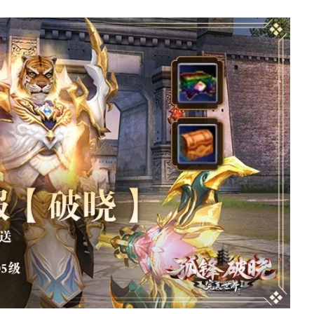
从MU开始，为
一看吓一跳：雷死人不偿
膀成了"躲不掉
的囧图集（1169）