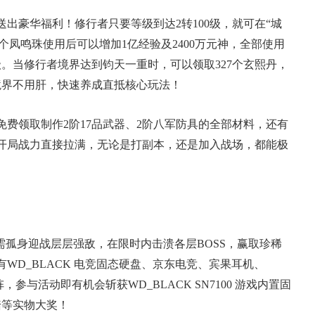
出豪华福利！修行者只要等级到达2转100级，就可在“城
每个凤鸣珠使用后可以增加1亿经验及2400万元神，全部使用
级。当修行者境界达到钧天一重时，可以领取327个玄熙丹，
级境界不用肝，快速养成直抵核心玩法！
免费领取制作2阶17品武器、2阶八军防具的全部材料，还有
。开局战力直接拉满，无论是打副本，还是加入战场，都能极
需孤身迎战层层强敌，在限时内击溃各层BOSS，赢取珍稀
WD_BLACK 电竞固态硬盘、京东电竞、宾果耳机、
，参与活动即有机会斩获WD_BLACK SN7100 游戏内置固
踏等实物大奖！