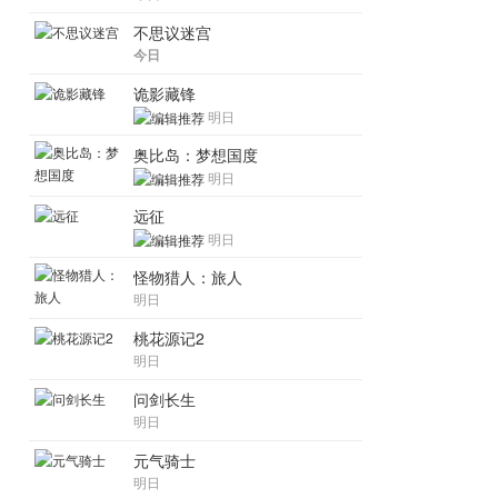
不思议迷宫
今日
诡影藏锋
明日
奥比岛：梦想国度
明日
远征
明日
怪物猎人：旅人
明日
桃花源记2
明日
问剑长生
明日
元气骑士
明日