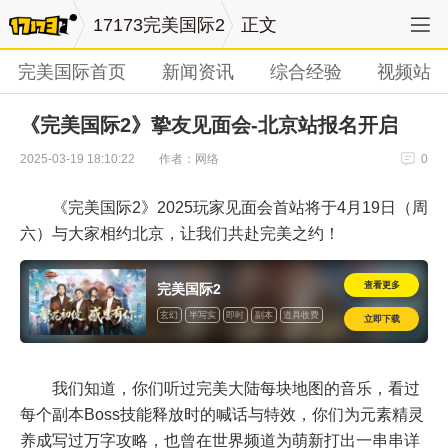
17173完美国际2
正文
完美国际首页
新闻资讯
综合经验
视频站
《完美国际2》挚友见面会-北京站报名开启
作者：网络
2025-03-19 18:10:22
0
《完美国际2》2025玩家见面会首站将于4月19日（周
六）与大家相约北京，让我们共赴完美之约！
查看更多
完美国际2
玄幻
半写实
即时
副本
道具收费
立即下载
怀旧
我们知道，你们听过完美大陆每块地图的音乐，看过
每个副本Boss技能释放时的喊话与特效，你们为元素精灵
养成写过万字攻略，也曾在世界频道为萌新打出一串串详