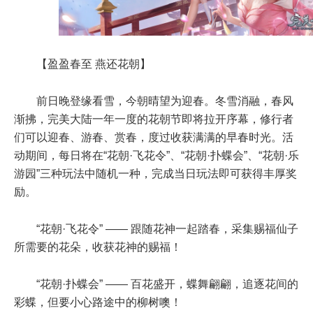
【盈盈春至 燕还花朝】
前日晚登缘看雪，今朝晴望为迎春。冬雪消融，春风
渐拂，完美大陆一年一度的花朝节即将拉开序幕，修行者
们可以迎春、游春、赏春，度过收获满满的早春时光。活
动期间，每日将在“花朝·飞花令”、“花朝·扑蝶会”、“花朝·乐
游园”三种玩法中随机一种，完成当日玩法即可获得丰厚奖
励。
“花朝·飞花令” —— 跟随花神一起踏春，采集赐福仙子
所需要的花朵，收获花神的赐福！
“花朝·扑蝶会” —— 百花盛开，蝶舞翩翩，追逐花间的
彩蝶，但要小心路途中的柳树噢！