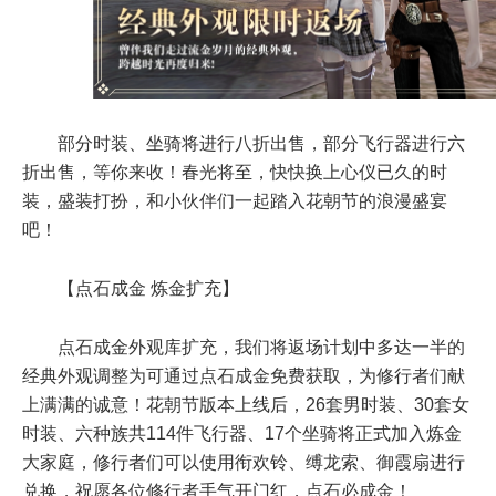
部分时装、坐骑将进行八折出售，部分飞行器进行六
折出售，等你来收！春光将至，快快换上心仪已久的时
装，盛装打扮，和小伙伴们一起踏入花朝节的浪漫盛宴
吧！
【点石成金 炼金扩充】
点石成金外观库扩充，我们将返场计划中多达一半的
经典外观调整为可通过点石成金免费获取，为修行者们献
上满满的诚意！花朝节版本上线后，26套男时装、30套女
时装、六种族共114件飞行器、17个坐骑将正式加入炼金
大家庭，修行者们可以使用衔欢铃、缚龙索、御霞扇进行
兑换，祝愿各位修行者手气开门红，点石必成金！