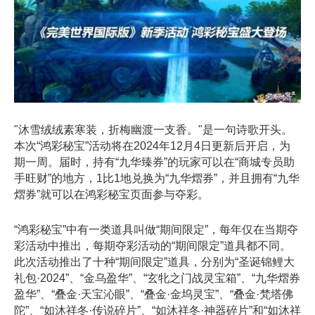
"沐雪绒绒素寒装，折梅幽渡一支香。"是一句诗歌开头。
本次“鸿彩秘宝”活动将在2024年12月4日更新后开启，为
期一周。届时，持有“九华臻券”的玩家可以在“商城专员助
手旺财”的地方，1比1地兑换为“九华熠券”，并且拥有“九华
熠券”就可以在鸿彩秘宝页面参与夺彩。
“鸿彩秘宝”中有一类道具叫做“期间限定”，每年仅在当期夺
彩活动中推出，每期夺彩活动的“期间限定”道具都不同。
此次活动推出了十种“期间限定”道具，分别为“圣诞锦鲤大
礼包·2024”、“金乌盈华”、“玄牝之门战灵宝箱”、“九华熠券
盈华”、“叠金·天宝沁眼”、“叠金·金坞灵宝”、“叠金·梵塔佛
陀”、“如沐祥冬·传说碎片”、“如沐祥冬·神器碎片”和“如沐祥