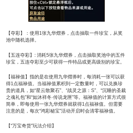
【夺彩】：使用1张九华熠券，点击抽取一件珍宝，从奖
池中随机选择。
【五连夺彩】: 消耗5张九华熠券，点击抽取奖池中的五件
珍宝，五连夺彩至少可获得一件特品或更高级别的珍宝。
【福禄值】指的是在使用九华熠券时，每消耗一张可以获
得1点福禄值。当福禄值累积到一定数量时，可以兑换珍
贵的道具，如“星云散聚石”、“战灵之源：S”、“沉睡的圣裁
之魂礼包”和“如沐祥冬·传说龙匣”等。福禄值的计算方式很
简单，即每使用一张九华熠券就获得1点福禄值。但需要
注意的是，每次“鸿彩秘宝”活动开启时会清零福禄值。
【“万宝奇货”玩法介绍】