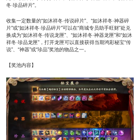
冬·珍品碎片”。
收集一定数量的“如沐祥冬·传说碎片”、“如沐祥冬·神器碎
片”或“如沐祥冬·珍品碎片”可以在“商城专员助手旺财”处兑
换成为“如沐祥冬·传说龙匣”、“如沐祥冬·神器龙匣”和“如沐
祥冬·珍品龙匣”，打开龙匣可以直接获得当期鸿彩秘宝“传
说”、“神器”或“珍品”奖池的物品之一。
【奖池内容】