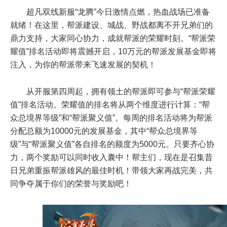
超凡双线新服“龙腾”今日激情点燃，热血战场已准备
就绪！在这里，帮派建设、城战、野战都离不开兄弟们的
鼎力支持，大家同心协力，成就帮派的荣耀时刻。“帮派荣
耀值”排名活动即将震撼开启，10万元的帮派发展基金即将
注入，为你的帮派带来飞速发展的契机！
从开服第四周起，拥有领土的帮派即可参与“帮派荣耀
值”排名活动。荣耀值的排名将从两个维度进行计算：“帮
众总境界等级”和“帮派聚义值”。每周的排名活动将为帮派
分配总额为10000元的发展基金，其中“帮众总境界等
级”与“帮派聚义值”各自排名的额度为5000元。只要齐心协
力，两个奖励可以同时收入囊中！帮主们，现在是召集昔
日兄弟重振帮派雄风的最佳时机！带领大家再战完美，共
同争夺属于你们的荣誉与奖励吧！