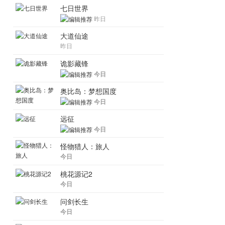
七日世界
昨日
大道仙途
昨日
诡影藏锋
今日
奥比岛：梦想国度
今日
远征
今日
怪物猎人：旅人
今日
桃花源记2
今日
问剑长生
今日