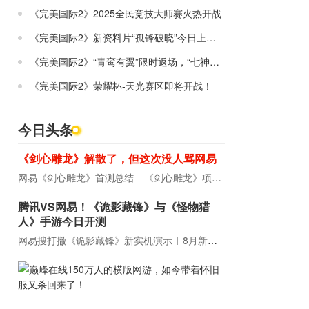
《完美国际2》2025全民竞技大师赛火热开战
《完美国际2》新资料片“孤锋破晓”今日上线！
《完美国际2》“青鸾有翼”限时返场，“七神器”经典复刻！
《完美国际2》荣耀杯-天光赛区即将开战！
今日头条
《剑心雕龙》解散了，但这次没人骂网易
网易《剑心雕龙》首测总结
《剑心雕龙》项目宣布解散
腾讯VS网易！《诡影藏锋》与《怪物猎
人》手游今日开测
网易搜打撤《诡影藏锋》新实机演示
8月新游前瞻：《诡秘之主》领衔