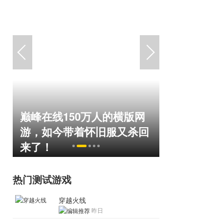
巅峰在线150万人的横版网
盘点8月扎
命
游，如今带着怀旧服又杀回
玩家想扔
来了！
恋爱？
热门测试游戏
穿越火线
昨日