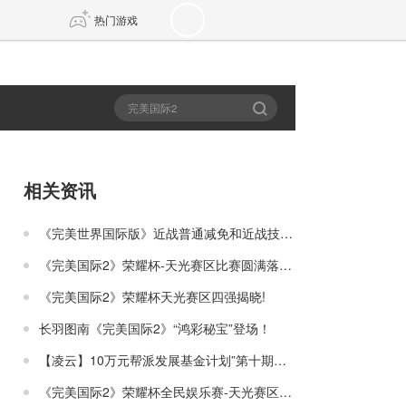
热门游戏
DNF
传奇4
剑网3旗舰版
新天龙八部
相关资讯
自由
诛仙世界
新仙侠5
《完美世界国际版》近战普通减免和近战技能减免
《完美国际2》荣耀杯-天光赛区比赛圆满落幕！
《完美国际2》荣耀杯天光赛区四强揭晓!
长羽图南《完美国际2》“鸿彩秘宝”登场！
【凌云】10万元帮派发展基金计划”第十期帮派荣耀值公示”
《完美国际2》荣耀杯全民娱乐赛-天光赛区火热开战！