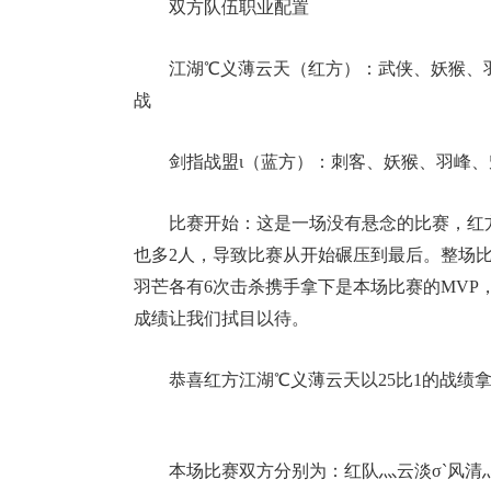
双方队伍职业配置
江湖℃义薄云天（红方）：武侠、妖猴、
战
剑指战盟ι（蓝方）：刺客、妖猴、羽峰、
比赛开始：这是一场没有悬念的比赛，红
17周年庆
也多2人，导致比赛从开始碾压到最后。整场比
羽芒各有6次击杀携手拿下是本场比赛的MV
爆开启
成绩让我们拭目以待。
恭喜红方江湖℃义薄云天以25比1的战绩
本场比赛双方分别为：红队灬云淡σ`风清灬