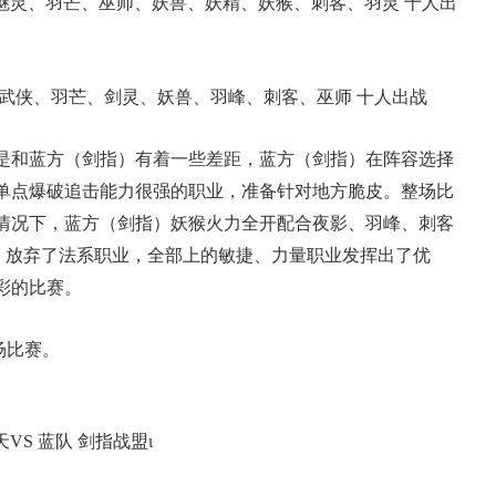
魅灵、羽芒、巫师、妖兽、妖精、妖猴、刺客、羽灵 十人出
武侠、羽芒、剑灵、妖兽、羽峰、刺客、巫师 十人出战
是和蓝方（剑指）有着一些差距，蓝方（剑指）在阵容选择
单点爆破追击能力很强的职业，准备针对地方脆皮。整场比
情况下，蓝方（剑指）妖猴火力全开配合夜影、羽峰、刺客
指）放弃了法系职业，全部上的敏捷、力量职业发挥出了优
彩的比赛。
场比赛。
S 蓝队 剑指战盟ι