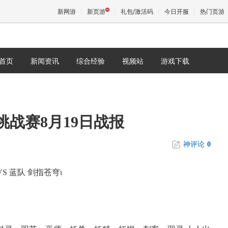
新网游
新页游
礼包/激活码
今日开服
热门页游
首页
新闻资讯
综合经验
视频站
游戏下载
魔兽
天堂
战赛8月19日战报
王权与
神评论
0
 蓝队 剑指苍穹ι