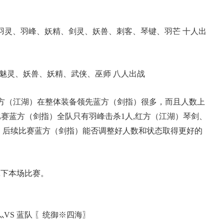
羽灵、羽峰、妖精、剑灵、妖兽、刺客、琴键、羽芒 十人出
魅灵、妖兽、妖精、武侠、巫师 八人出战
方（江湖）在整体装备领先蓝方（剑指）很多，而且人数上
典 争霸赛大区火
一看吓一跳：雷死人不偿
赛蓝方（剑指）全队只有羽峰击杀1人,红方（江湖）琴剑、
P，后续比赛蓝方（剑指）能否调整好人数和状态取得更好的
的囧图集（1170）
拿下本场比赛。
VS 蓝队 〖统御※四海〗