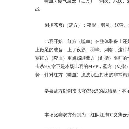
噬血℃傲气凌云（红方）：剑灵、武侠、
战
剑指苍穹ι（蓝方）：夜影、羽灵、妖猴、
比赛开始：红方（噬血）在整体装备上还
上做足的准备，上了夜影、羽峰、刺客，这种
赛红方（噬血）重点照顾蓝方（剑指）巫师的
击杀9人拿下是本场比赛的MVP，蓝方（剑
势，针对红方（噬血）脆皮职业打出的非常精
恭喜蓝方以剑指苍穹ι25比5的战绩拿下本
本场比赛双方分别为：红队江湖℃义薄云天V