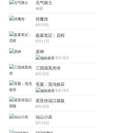
元气骑士
今日
伏魔传
8月10日
盗墓笔记：启程
8月11日
原神
8月12日
三国戏英杰传
8月12日
苍翼：混沌效应
8月13日
诺亚传说口袋版
8月13日
仙山小农
8月14日