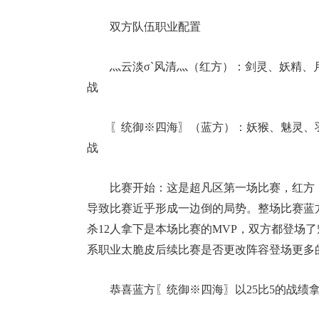
双方队伍职业配置
灬云淡σ`风清灬（红方）：剑灵、妖精、
战
〖统御※四海〗（蓝方）：妖猴、魅灵、
战
比赛开始：这是超凡区第一场比赛，红方
导致比赛近乎形成一边倒的局势。整场比赛蓝
杀12人拿下是本场比赛的MVP，双方都登场
系职业太脆皮后续比赛是否更改阵容登场更多
恭喜蓝方〖统御※四海〗以25比5的战绩