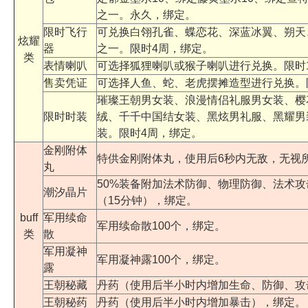
之一。永久，绑定。
限时飞行
可兑换白翎孔雀、蝶恋花、深蓝冰翼、朔天
炫耀
器
之一。限时4周，绑定。
类
表情喇叭
可选择狐狸喇叭或猴子喇叭进行兑换。限时
售卖凭证
可选择人鱼、蛇、老虎摆摊造型进行兑换。
璀璨王朝男女装、浪漫情侣礼服男女装、樱
限时时装
绒、千千中国结女装、黑炫男礼服、黑耀男
装。限时4周，绑定。
金刚附体
特供金刚附体丸，使用后6秒内无敌，无视
丸
50%装备附加法术防御、物理防御、法术攻
潮汐晶片
（15分钟），绑定。
buff
军用续命
军用续命散100个，绑定。
类
散
军用凝神
军用凝神露100个，绑定。
露
王朝秘藏
丹药（使用后半小时内增加生命、防御、攻
王朝秘药
丹药（使用后半小时内增加暴击），绑定。