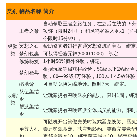
类别
物品名称
简介
自动领取王者之路任务，在之后在线的15分
王者之徽
项链（限时2小时）和凤鸣谷准入令x1（兑
令限时15分钟）。
冥想之石
帮助修真者进行普通冥想修炼的宝石，绑定
经验
类
梦幻包裹
可获得经验元神(5000,1000)，绑定。
修炼秘笈
1小时50%额外经验，绑定。
根据玩家等级获得经验，50级以下2W经验，50
梦幻秘典
验，80—99级4万经验，100以上4.5W经
缩地铃
可自动兑换为缩地铃。限时7天，绑定。
队伍集结
功能
让玩家拥有召唤队友的能力。限时1周，绑
令
类
帮派集结
让玩家拥有召唤帮派全体成员的能力。限时
令
可随机开出笑傲完美时装武器兑换券、雪兔
至尊大礼
泰迪熊观赏宠、苍穹魅影豹、笑傲完美豪华
包
定郁金墨水10、绑定藤黄墨水10、绑定查特