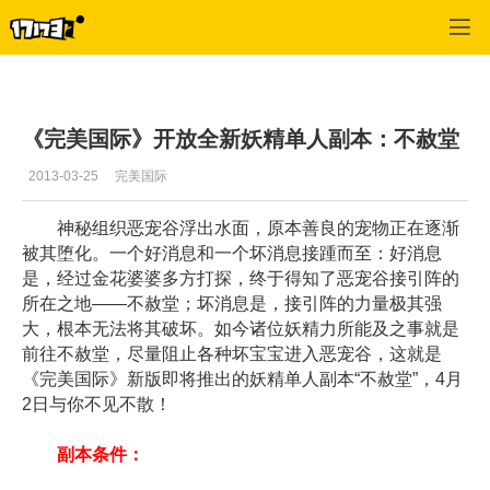
专区_《完美世界国际版》
>
官网推荐
>
正文
《完美国际》开放全新妖精单人副本：不赦堂
2013-03-25
完美国际
神秘组织恶宠谷浮出水面，原本善良的宠物正在逐渐
被其堕化。一个好消息和一个坏消息接踵而至：好消息
是，经过金花婆婆多方打探，终于得知了恶宠谷接引阵的
所在之地——不赦堂；坏消息是，接引阵的力量极其强
大，根本无法将其破坏。如今诸位妖精力所能及之事就是
前往不赦堂，尽量阻止各种坏宝宝进入恶宠谷，这就是
《完美国际》新版即将推出的妖精单人副本“不赦堂”，4月
2日与你不见不散！
副本条件：