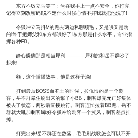
东方不败立马笑了：号在我手上一点不安全，你打完
记得立刻改密码!说不定什么时候心情不好我就把他洗了!
令狐冲立马抖M的跑去两边私聊顺毛，又是哄又是劝
的!终于把师父和东方都哄好了!东方那是什么水平，专业指
挥各种FB。
静心醍醐那是相当犀利————犀利的和岳不群吵了
起来!
额，这个插播故事，他是这样子滴!
打到最后BOSS血罗王的时候，拉仇恨的是一个刺
客，岳不群晕住刷出来的猴子小BB，刺客爆完元正好集体
被去了状态，两秒后直接跳符。刺客连忙拉着BB跑，岳不
群就大吼加刺客!幸好令狐冲给刺客一个翼风，刺客差点挂
掉。
打完出来!岳不群还在数落，毛毛刷战歌怎么可以不开