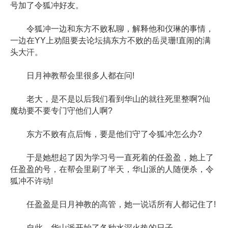
号加了令狐冲好友。
令狐冲一边和东方不败私聊，解释他和仪琳的事情，
一边在YY上劝阻要去论坛搞东方不败的岳灵珊!直闹的满
头大汗。
日月神教帮会里很多人都在问!
老大，是不是以后我们看到华山的就往死里整啊?仙
魔劫要不要专门守他们人啊?
东方不败有点后悔，要是他们守了令狐冲怎么办?
于是她想起了因为学习号一直死着的任盈盈，她上了
任盈盈的号，在帮会里刷了半天，华山派的人随便杀，令
狐冲不许动!
任盈盈是日月神教的高管，她一说话所有人都记住了!
自此，华山派开始了各种水深火热的日子。