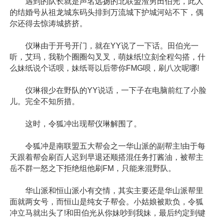
遇到的队长就是声名远扬的北联盟渣男田伯光，此人
的结婚号从祖龙城东码头排到万流城下护城河站不下，偶
尔还得去惊涛城挤挤。
仪琳由于开号开门，就在YY说了一下话。田伯光一
听，艾玛，我勒个圈圈勾叉叉，萌妹纸!立刻全程勾搭，什
么妹纸说个话呗，妹纸哥以后带你FMG呗，刷八次呢哪!
仪琳很少在野队的YY说话，一下子在电脑前红了小脸
儿。完全不知所措。
这时，令狐冲出现帮仪琳解围了。
令狐冲是南联盟五大帮会之一华山派的副帮主!由于每
天跟着帮会刷百人迟到早退还顺搭混任务打酱油，被帮主
岳不群一怒之下拒绝组他刷FM，只能来混野队。
华山派和恒山派小有交情，其实主要还是华山派帮里
面就两女号，而恒山是纯女子帮会。小姑娘被欺负，令狐
冲立马就出头了!和田伯光从你妹吵到我妹，最后约定到键