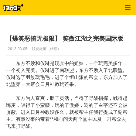
专区_《完美世界国际版》
>
官网推荐
>
正文
【爆笑恶搞无极限】 笑傲江湖之完美国际版
2013-03-05
浅夏微薰（转载）
东方不败和仪琳是现实中的姐妹，一个玩完美多年，
一个初入完美。仪琳进了南联盟，东方不败入了北联盟。
仪琳选了羽族玩毛毛，进了个恒山派的帮会，东方加入了
北盟第一大帮会日月神教玩芒果。
东方为人直爽，脑子灵活，当得了野战指挥，喊得起
嗨麦，唱得了小蛮腰，玩的了傲娇，骂的了白字还不会被
屏蔽。进入日月神教没多久，就被帮主任我行提成了副帮
主。有事没事的带着**和向问天两个堂主以及一群帮众去
飞来打野战。