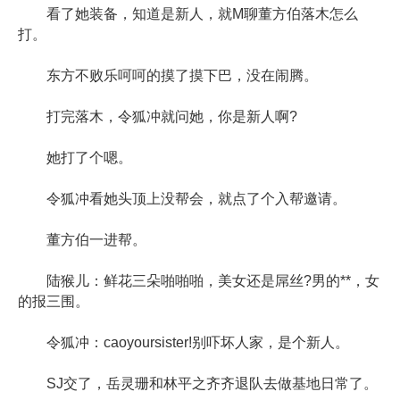
看了她装备，知道是新人，就M聊董方伯落木怎么
打。
东方不败乐呵呵的摸了摸下巴，没在闹腾。
打完落木，令狐冲就问她，你是新人啊?
她打了个嗯。
令狐冲看她头顶上没帮会，就点了个入帮邀请。
董方伯一进帮。
陆猴儿：鲜花三朵啪啪啪，美女还是屌丝?男的**，女
的报三围。
令狐冲：caoyoursister!别吓坏人家，是个新人。
SJ交了，岳灵珊和林平之齐齐退队去做基地日常了。