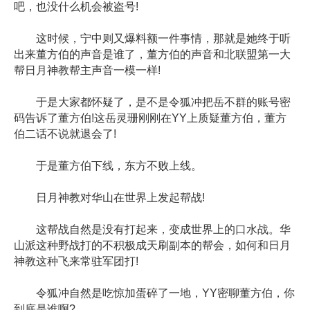
吧，也没什么机会被盗号!
这时候，宁中则又爆料额一件事情，那就是她终于听
出来董方伯的声音是谁了，董方伯的声音和北联盟第一大
帮日月神教帮主声音一模一样!
于是大家都怀疑了，是不是令狐冲把岳不群的账号密
码告诉了董方伯!这岳灵珊刚刚在YY上质疑董方伯，董方
伯二话不说就退会了!
于是董方伯下线，东方不败上线。
日月神教对华山在世界上发起帮战!
这帮战自然是没有打起来，变成世界上的口水战。华
山派这种野战打的不积极成天刷副本的帮会，如何和日月
神教这种飞来常驻军团打!
令狐冲自然是吃惊加蛋碎了一地，YY密聊董方伯，你
到底是谁啊?