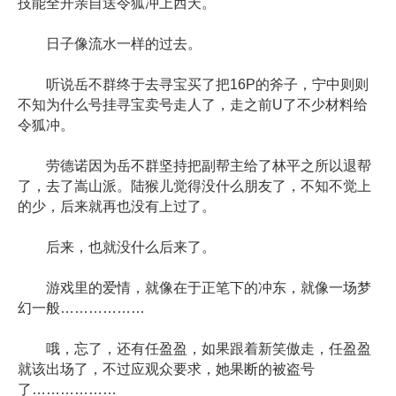
技能全开亲自送令狐冲上西天。
日子像流水一样的过去。
听说岳不群终于去寻宝买了把16P的斧子，宁中则则
不知为什么号挂寻宝卖号走人了，走之前U了不少材料给
令狐冲。
劳德诺因为岳不群坚持把副帮主给了林平之所以退帮
了，去了嵩山派。陆猴儿觉得没什么朋友了，不知不觉上
的少，后来就再也没有上过了。
后来，也就没什么后来了。
游戏里的爱情，就像在于正笔下的冲东，就像一场梦
幻一般………………
哦，忘了，还有任盈盈，如果跟着新笑傲走，任盈盈
就该出场了，不过应观众要求，她果断的被盗号
了………………