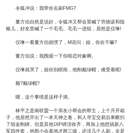
令狐冲说：我带你去刷FMG?
董方伯自然是说好，令狐冲又帮会里喊了劳德诺和陆
猴儿，好友里喊了一个毛毛。毛毛一进组，居然是仪琳!
仪琳一看董方伯就愣了，M语问：姐，你在干嘛?
董方伯说：我围观一下你暗恋对象啊。
仪琳就哭了，姐你别瞎闹，他刚戴绿帽，难受着呢!
额?戴绿帽?
嗯，这个事情是这样子滴。
林平之是南联盟一个亲友小帮会的帮主，上个月开箱
子，他居然开出了一本天神之卷，和人寻宝交易后果断扫
了组金刚碑。但是其他16P碑没收齐，再加上他想搞新八
军四件套，他那小会基地才两三级，还没几个人刷，全是