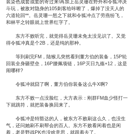
装染色成套成套的寄过来!再加上岳灵珊在野外和令狐冲决
斗玩，被敌对隐身的105刺客给咔嚓了，爆掉了没天人的
六道轮回**。岳灵珊一怒之下就和令狐冲点了劳燕纷飞，
和林平之转眼就上世界红字了。
东方不败听完，就觉得岳灵珊未免太没见识了。又觉
得令狐冲真是个2B，还是纯的那种。
等到刷完FM，陆猴儿突然看到董方伯的装备，15P轮
回装全身砸壁垒，16P腰佩项链，16P灭日九殇+12，这是
闹哪样?
令狐冲就囧了啊，董方伯你装备这么牛X啊?
东方不败一点没脸红，大方表示：刚群FM血少怪打一
下就跳符，就把装备换回来了。
令狐冲是特豁达的人，被东方不败刷这么久，也没生
气，还问她刷不刷帮会的百人。东方不败看闲着也是闲
着，老是野战PK也没啥意思，就跟着去了。