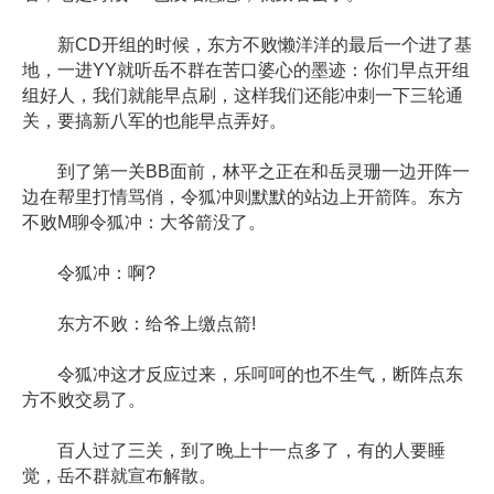
新CD开组的时候，东方不败懒洋洋的最后一个进了基
地，一进YY就听岳不群在苦口婆心的墨迹：你们早点开组
组好人，我们就能早点刷，这样我们还能冲刺一下三轮通
关，要搞新八军的也能早点弄好。
到了第一关BB面前，林平之正在和岳灵珊一边开阵一
边在帮里打情骂俏，令狐冲则默默的站边上开箭阵。东方
不败M聊令狐冲：大爷箭没了。
令狐冲：啊?
东方不败：给爷上缴点箭!
令狐冲这才反应过来，乐呵呵的也不生气，断阵点东
方不败交易了。
百人过了三关，到了晚上十一点多了，有的人要睡
觉，岳不群就宣布解散。